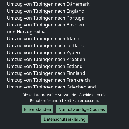
Umzug von Tübingen nach Dänemark
Umzug von Tübingen nach England
Umzug von Tübingen nach Portugal
Umzug von Tübingen nach Bosnien
und Herzegowina
Umzug von Tübingen nach Irland
Umzug von Tübingen nach Lettland
Umzug von Tübingen nach Zypern
Umzug von Tübingen nach Kroatien
Umzug von Tübingen nach Estland
Umzug von Tübingen nach Finnland
Umzug von Tübingen nach Frankreich
Umzug von Tübingen nach Griechenland
Umzug von Tübingen nach Italien
Diese Internetseite verwendet Cookies um die
Umzug von Tübingen nach Liechtenstein
Benutzerfreundlichkeit zu verbessern.
Umzug von Tübingen nach Luxemburg
Einverstanden
Nur notwendige Cookies
Umzug von Tübingen nach Niederlande
Datenschutzerklärung
Umzug von Tübingen nach Norwegen