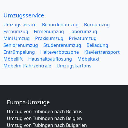
Umzugsservice
Umzugsservice
Behördenumzug
Büroumzug
Fernumzug
Firmenumzug
Laborumzug
Mini Umzug
Praxisumzug
Privatumzug
Seniorenumzug
Studentenumzug
Beiladung
Entrümpelung
Halteverbotszone
Klaviertransport
Möbellift
Haushaltsauflösung
Möbeltaxi
Möbelmitfahrzentrale
Umzugskartons
Europa-Umzüge
Umzug von Tübingen nach Belarus
Umzug von Tübingen nach Belgien
Umzug von Tübingen nach Bulgarien