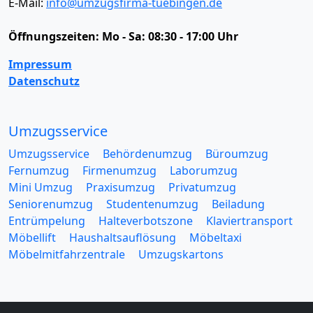
E-Mail:
info@umzugsfirma-tuebingen.de
Öffnungszeiten:
Mo - Sa: 08:30 - 17:00 Uhr
Impressum
Datenschutz
Umzugsservice
Umzugsservice
Behördenumzug
Büroumzug
Fernumzug
Firmenumzug
Laborumzug
Mini Umzug
Praxisumzug
Privatumzug
Seniorenumzug
Studentenumzug
Beiladung
Entrümpelung
Halteverbotszone
Klaviertransport
Möbellift
Haushaltsauflösung
Möbeltaxi
Möbelmitfahrzentrale
Umzugskartons