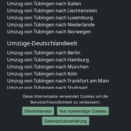
Umzug von Tübingen nach Italien
Umzug von Tübingen nach Liechtenstein
Umzug von Tübingen nach Luxemburg
Umzug von Tübingen nach Niederlande
Umzug von Tübingen nach Norwegen
Umzüge-Deutschlandweit
Umzug von Tübingen nach Berlin
Umzug von Tübingen nach Hamburg
Umzug von Tübingen nach München
Umzug von Tübingen nach Köln
Umzug von Tübingen nach Frankfurt am Main
Umzug von Tübingen nach Stuttgart
Umzug von Tübingen nach Düsseldorf
Diese Internetseite verwendet Cookies um die
Umzug von Tübingen nach Leipzig
Benutzerfreundlichkeit zu verbessern.
Umzug von Tübingen nach Dortmund
Einverstanden
Nur notwendige Cookies
Umzug von Tübingen nach Essen
Datenschutzerklärung
Umzug von Tübingen nach Bremen
Umzug von Tübingen nach Dresden