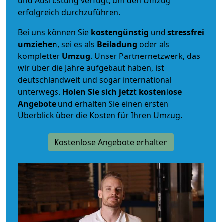
und Ausrüstung verfügt, um den Umzug
erfolgreich durchzuführen.
Bei uns können Sie
kostengünstig
und
stressfrei
umziehen
, sei es als
Beiladung
oder als
kompletter
Umzug
. Unser Partnernetzwerk, das
wir über die Jahre aufgebaut haben, ist
deutschlandweit und sogar international
unterwegs.
Holen Sie sich jetzt kostenlose
Angebote
und erhalten Sie einen ersten
Überblick über die Kosten für Ihren Umzug.
Kostenlose Angebote erhalten