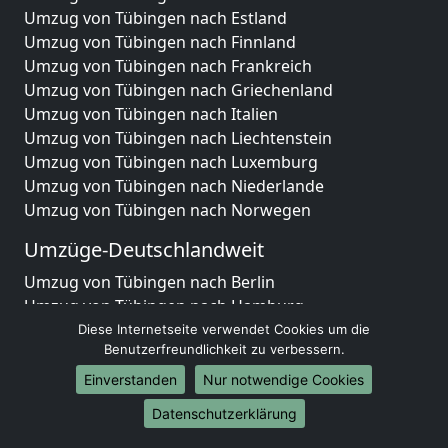
Umzug von Tübingen nach Estland
Umzug von Tübingen nach Finnland
Umzug von Tübingen nach Frankreich
Umzug von Tübingen nach Griechenland
Umzug von Tübingen nach Italien
Umzug von Tübingen nach Liechtenstein
Umzug von Tübingen nach Luxemburg
Umzug von Tübingen nach Niederlande
Umzug von Tübingen nach Norwegen
Umzüge-Deutschlandweit
Umzug von Tübingen nach Berlin
Umzug von Tübingen nach Hamburg
Umzug von Tübingen nach München
Diese Internetseite verwendet Cookies um die
Benutzerfreundlichkeit zu verbessern.
Umzug von Tübingen nach Köln
Umzug von Tübingen nach Frankfurt am Main
Einverstanden
Nur notwendige Cookies
Umzug von Tübingen nach Stuttgart
Datenschutzerklärung
Umzug von Tübingen nach Düsseldorf