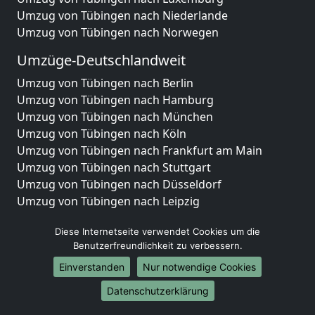
Umzug von Tübingen nach Niederlande
Umzug von Tübingen nach Norwegen
Umzüge-Deutschlandweit
Umzug von Tübingen nach Berlin
Umzug von Tübingen nach Hamburg
Umzug von Tübingen nach München
Umzug von Tübingen nach Köln
Umzug von Tübingen nach Frankfurt am Main
Umzug von Tübingen nach Stuttgart
Umzug von Tübingen nach Düsseldorf
Umzug von Tübingen nach Leipzig
Umzug von Tübingen nach Dortmund
Diese Internetseite verwendet Cookies um die
Umzug von Tübingen nach Essen
Benutzerfreundlichkeit zu verbessern.
Umzug von Tübingen nach Bremen
Umzug von Tübingen nach Dresden
Einverstanden
Nur notwendige Cookies
Umzug von Tübingen nach Hannover
Datenschutzerklärung
Umzug von Tübingen nach Nürnberg