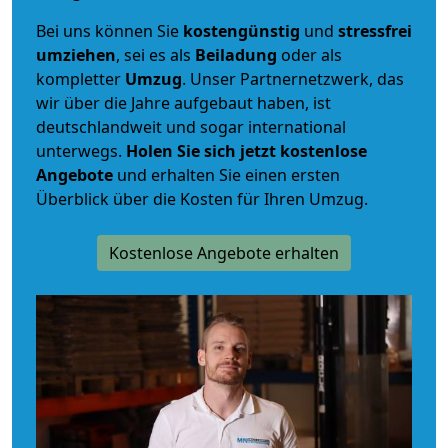
Bei uns können Sie
kostengünstig
und
stressfrei
umziehen
, sei es als
Beiladung
oder als
kompletter
Umzug
. Unser Partnernetzwerk, das
wir über die Jahre aufgebaut haben, ist
deutschlandweit und sogar international
unterwegs.
Holen Sie sich jetzt kostenlose
Angebote
und erhalten Sie einen ersten
Überblick über die Kosten für Ihren Umzug.
Kostenlose Angebote erhalten