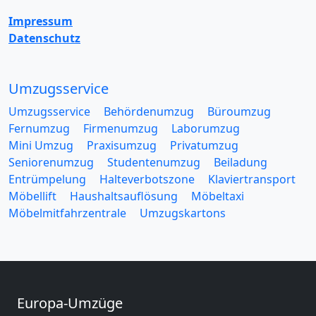
Impressum
Datenschutz
Umzugsservice
Umzugsservice
Behördenumzug
Büroumzug
Fernumzug
Firmenumzug
Laborumzug
Mini Umzug
Praxisumzug
Privatumzug
Seniorenumzug
Studentenumzug
Beiladung
Entrümpelung
Halteverbotszone
Klaviertransport
Möbellift
Haushaltsauflösung
Möbeltaxi
Möbelmitfahrzentrale
Umzugskartons
Europa-Umzüge