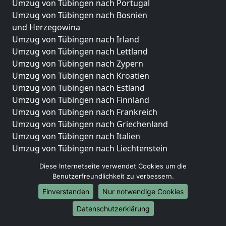
Umzug von Tübingen nach Portugal
Umzug von Tübingen nach Bosnien
und Herzegowina
Umzug von Tübingen nach Irland
Umzug von Tübingen nach Lettland
Umzug von Tübingen nach Zypern
Umzug von Tübingen nach Kroatien
Umzug von Tübingen nach Estland
Umzug von Tübingen nach Finnland
Umzug von Tübingen nach Frankreich
Umzug von Tübingen nach Griechenland
Umzug von Tübingen nach Italien
Umzug von Tübingen nach Liechtenstein
Umzug von Tübingen nach Luxemburg
Diese Internetseite verwendet Cookies um die
Umzug von Tübingen nach Niederlande
Benutzerfreundlichkeit zu verbessern.
Umzug von Tübingen nach Norwegen
Einverstanden
Nur notwendige Cookies
Umzüge-Deutschlandweit
Datenschutzerklärung
Umzug von Tübingen nach Berlin