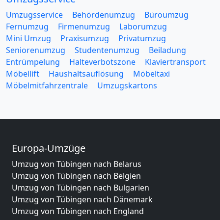
Umzugsservice
Behördenumzug
Büroumzug
Fernumzug
Firmenumzug
Laborumzug
Mini Umzug
Praxisumzug
Privatumzug
Seniorenumzug
Studentenumzug
Beiladung
Entrümpelung
Halteverbotszone
Klaviertransport
Möbellift
Haushaltsauflösung
Möbeltaxi
Möbelmitfahrzentrale
Umzugskartons
Europa-Umzüge
Umzug von Tübingen nach Belarus
Umzug von Tübingen nach Belgien
Umzug von Tübingen nach Bulgarien
Umzug von Tübingen nach Dänemark
Umzug von Tübingen nach England