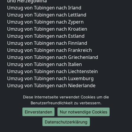
und Herzegowina
Umzug von Tübingen nach Irland
Umzug von Tübingen nach Lettland
Umzug von Tübingen nach Zypern
Umzug von Tübingen nach Kroatien
Umzug von Tübingen nach Estland
Umzug von Tübingen nach Finnland
Umzug von Tübingen nach Frankreich
Umzug von Tübingen nach Griechenland
Umzug von Tübingen nach Italien
Umzug von Tübingen nach Liechtenstein
Umzug von Tübingen nach Luxemburg
Umzug von Tübingen nach Niederlande
Umzug von Tübingen nach Norwegen
Diese Internetseite verwendet Cookies um die
Umzüge-Deutschlandweit
Benutzerfreundlichkeit zu verbessern.
Einverstanden
Nur notwendige Cookies
Umzug von Tübingen nach Berlin
Umzug von Tübingen nach Hamburg
Datenschutzerklärung
Umzug von Tübingen nach München