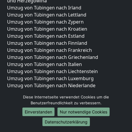
und Herzegowina
Umzug von Tübingen nach Irland
Umzug von Tübingen nach Lettland
Umzug von Tübingen nach Zypern
Umzug von Tübingen nach Kroatien
Umzug von Tübingen nach Estland
Umzug von Tübingen nach Finnland
Umzug von Tübingen nach Frankreich
Umzug von Tübingen nach Griechenland
Umzug von Tübingen nach Italien
Umzug von Tübingen nach Liechtenstein
Umzug von Tübingen nach Luxemburg
Umzug von Tübingen nach Niederlande
Umzug von Tübingen nach Norwegen
Diese Internetseite verwendet Cookies um die
Umzüge-Deutschlandweit
Benutzerfreundlichkeit zu verbessern.
Einverstanden
Nur notwendige Cookies
Umzug von Tübingen nach Berlin
Umzug von Tübingen nach Hamburg
Datenschutzerklärung
Umzug von Tübingen nach München