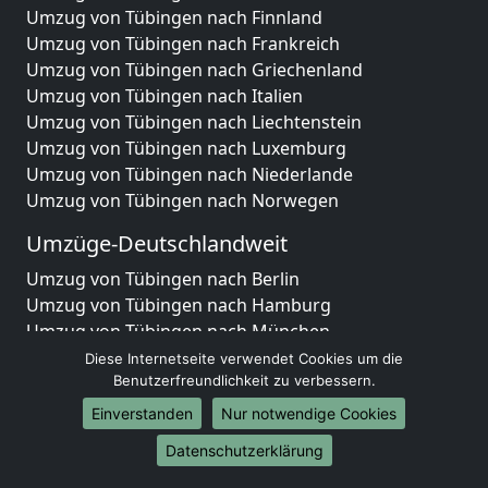
Umzug von Tübingen nach Finnland
Umzug von Tübingen nach Frankreich
Umzug von Tübingen nach Griechenland
Umzug von Tübingen nach Italien
Umzug von Tübingen nach Liechtenstein
Umzug von Tübingen nach Luxemburg
Umzug von Tübingen nach Niederlande
Umzug von Tübingen nach Norwegen
Umzüge-Deutschlandweit
Umzug von Tübingen nach Berlin
Umzug von Tübingen nach Hamburg
Umzug von Tübingen nach München
Umzug von Tübingen nach Köln
Diese Internetseite verwendet Cookies um die
Umzug von Tübingen nach Frankfurt am Main
Benutzerfreundlichkeit zu verbessern.
Umzug von Tübingen nach Stuttgart
Einverstanden
Nur notwendige Cookies
Umzug von Tübingen nach Düsseldorf
Datenschutzerklärung
Umzug von Tübingen nach Leipzig
Umzug von Tübingen nach Dortmund