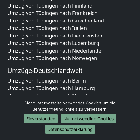
Umzug von Tübingen nach Finnland
Umzug von Tübingen nach Frankreich
Umzug von Tübingen nach Griechenland
Umzug von Tübingen nach Italien
Umzug von Tübingen nach Liechtenstein
Umzug von Tübingen nach Luxemburg
Umzug von Tübingen nach Niederlande
Umzug von Tübingen nach Norwegen
Umzüge-Deutschlandweit
Umzug von Tübingen nach Berlin
Umzug von Tübingen nach Hamburg
Umzug von Tübingen nach München
Umzug von Tübingen nach Köln
Diese Internetseite verwendet Cookies um die
Benutzerfreundlichkeit zu verbessern.
Umzug von Tübingen nach Frankfurt am Main
Umzug von Tübingen nach Stuttgart
Einverstanden
Nur notwendige Cookies
Umzug von Tübingen nach Düsseldorf
Datenschutzerklärung
Umzug von Tübingen nach Leipzig