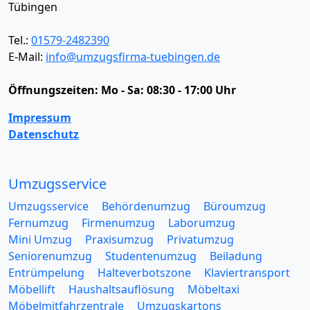
Tübingen
Tel.:
01579-2482390
E-Mail:
info@umzugsfirma-tuebingen.de
Öffnungszeiten:
Mo - Sa: 08:30 - 17:00 Uhr
Impressum
Datenschutz
Umzugsservice
Umzugsservice
Behördenumzug
Büroumzug
Fernumzug
Firmenumzug
Laborumzug
Mini Umzug
Praxisumzug
Privatumzug
Seniorenumzug
Studentenumzug
Beiladung
Entrümpelung
Halteverbotszone
Klaviertransport
Möbellift
Haushaltsauflösung
Möbeltaxi
Möbelmitfahrzentrale
Umzugskartons