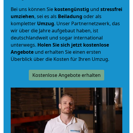
Bei uns können Sie
kostengünstig
und
stressfrei
umziehen
, sei es als
Beiladung
oder als
kompletter
Umzug
. Unser Partnernetzwerk, das
wir über die Jahre aufgebaut haben, ist
deutschlandweit und sogar international
unterwegs.
Holen Sie sich jetzt kostenlose
Angebote
und erhalten Sie einen ersten
Überblick über die Kosten für Ihren Umzug.
Kostenlose Angebote erhalten