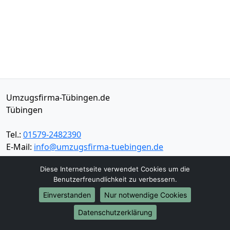
Umzugsfirma-Tübingen.de
Tübingen
Tel.:
01579-2482390
E-Mail:
info@umzugsfirma-tuebingen.de
Diese Internetseite verwendet Cookies um die
Öffnungszeiten:
Mo - Sa: 08:30 - 17:00 Uhr
Benutzerfreundlichkeit zu verbessern.
Impressum
Einverstanden
Nur notwendige Cookies
Datenschutz
Datenschutzerklärung