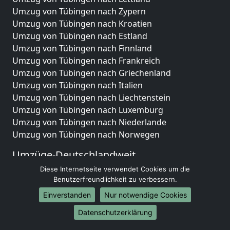
Umzug von Tübingen nach Zypern
Umzug von Tübingen nach Kroatien
Umzug von Tübingen nach Estland
Umzug von Tübingen nach Finnland
Umzug von Tübingen nach Frankreich
Umzug von Tübingen nach Griechenland
Umzug von Tübingen nach Italien
Umzug von Tübingen nach Liechtenstein
Umzug von Tübingen nach Luxemburg
Umzug von Tübingen nach Niederlande
Umzug von Tübingen nach Norwegen
Umzüge-Deutschlandweit
Diese Internetseite verwendet Cookies um die
Umzug von Tübingen nach Berlin
Benutzerfreundlichkeit zu verbessern.
Umzug von Tübingen nach Hamburg
Umzug von Tübingen nach München
Einverstanden
Nur notwendige Cookies
Umzug von Tübingen nach Köln
Datenschutzerklärung
Umzug von Tübingen nach Frankfurt am Main