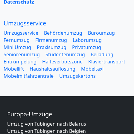
Datenschutz
Umzugsservice
Umzugsservice
Behördenumzug
Büroumzug
Fernumzug
Firmenumzug
Laborumzug
Mini Umzug
Praxisumzug
Privatumzug
Seniorenumzug
Studentenumzug
Beiladung
Entrümpelung
Halteverbotszone
Klaviertransport
Möbellift
Haushaltsauflösung
Möbeltaxi
Möbelmitfahrzentrale
Umzugskartons
Europa-Umzüge
Umzug von Tübingen nach Belarus
Umzug von Tübingen nach Belgien