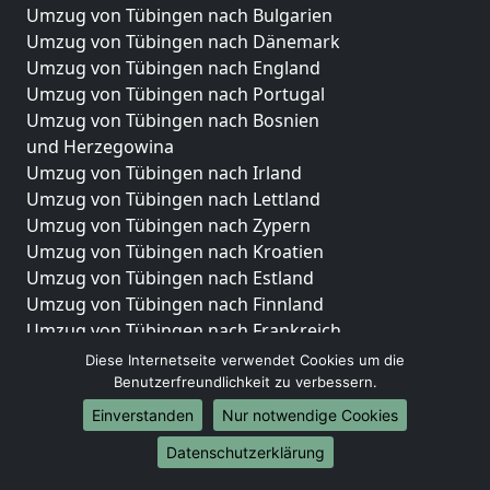
Umzug von Tübingen nach Bulgarien
Umzug von Tübingen nach Dänemark
Umzug von Tübingen nach England
Umzug von Tübingen nach Portugal
Umzug von Tübingen nach Bosnien
und Herzegowina
Umzug von Tübingen nach Irland
Umzug von Tübingen nach Lettland
Umzug von Tübingen nach Zypern
Umzug von Tübingen nach Kroatien
Umzug von Tübingen nach Estland
Umzug von Tübingen nach Finnland
Umzug von Tübingen nach Frankreich
Umzug von Tübingen nach Griechenland
Diese Internetseite verwendet Cookies um die
Umzug von Tübingen nach Italien
Benutzerfreundlichkeit zu verbessern.
Umzug von Tübingen nach Liechtenstein
Einverstanden
Nur notwendige Cookies
Umzug von Tübingen nach Luxemburg
Datenschutzerklärung
Umzug von Tübingen nach Niederlande
Umzug von Tübingen nach Norwegen