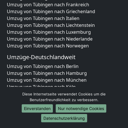
Umzug von Tübingen nach Frankreich
Umzug von Tübingen nach Griechenland
Umzug von Tübingen nach Italien
Umzug von Tübingen nach Liechtenstein
Umzug von Tübingen nach Luxemburg
Umzug von Tübingen nach Niederlande
Umzug von Tübingen nach Norwegen
Umzüge-Deutschlandweit
Umzug von Tübingen nach Berlin
Umzug von Tübingen nach Hamburg
Umzug von Tübingen nach München
Umzug von Tübingen nach Köln
Umzug von Tübingen nach Frankfurt am Main
Diese Internetseite verwendet Cookies um die
Umzug von Tübingen nach Stuttgart
Benutzerfreundlichkeit zu verbessern.
Umzug von Tübingen nach Düsseldorf
Einverstanden
Nur notwendige Cookies
Umzug von Tübingen nach Leipzig
Datenschutzerklärung
Umzug von Tübingen nach Dortmund
Umzug von Tübingen nach Essen