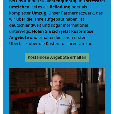
Bei uns können Sie
kostengünstig
und
stressfrei
umziehen
, sei es als
Beiladung
oder als
kompletter
Umzug
. Unser Partnernetzwerk, das
wir über die Jahre aufgebaut haben, ist
deutschlandweit und sogar international
unterwegs.
Holen Sie sich jetzt kostenlose
Angebote
und erhalten Sie einen ersten
Überblick über die Kosten für Ihren Umzug.
Kostenlose Angebote erhalten