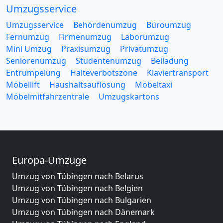
Umzugsservice
Umzugsservice
Behördenumzug
Büroumzug
Fernumzug
Firmenumzug
Laborumzug
Mini Umzug
Praxisumzug
Privatumzug
Seniorenumzug
Studentenumzug
Beiladung
Entrümpelung
Halteverbotszone
Klaviertransport
Möbellift
Haushaltsauflösung
Möbeltaxi
Möbelmitfahrzentrale
Umzugskartons
Europa-Umzüge
Umzug von Tübingen nach Belarus
Umzug von Tübingen nach Belgien
Umzug von Tübingen nach Bulgarien
Umzug von Tübingen nach Dänemark