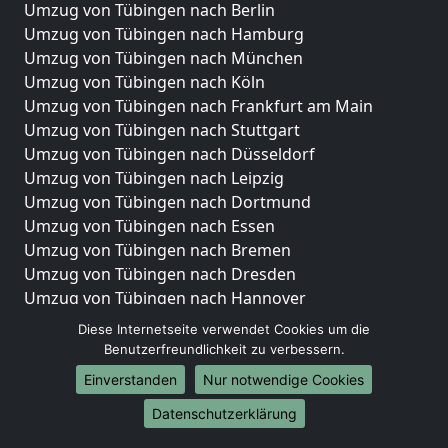
Umzug von Tübingen nach Berlin
Umzug von Tübingen nach Hamburg
Umzug von Tübingen nach München
Umzug von Tübingen nach Köln
Umzug von Tübingen nach Frankfurt am Main
Umzug von Tübingen nach Stuttgart
Umzug von Tübingen nach Düsseldorf
Umzug von Tübingen nach Leipzig
Umzug von Tübingen nach Dortmund
Umzug von Tübingen nach Essen
Umzug von Tübingen nach Bremen
Umzug von Tübingen nach Dresden
Umzug von Tübingen nach Hannover
Umzug von Tübingen nach Nürnberg
Diese Internetseite verwendet Cookies um die
Umzug von Tübingen nach Duisburg
Benutzerfreundlichkeit zu verbessern.
Umzug von Tübingen nach Bochum
Einverstanden
Nur notwendige Cookies
Umzug von Tübingen nach Wuppertal
Datenschutzerklärung
Umzug von Tübingen nach Bielefeld
Umzug von Tübingen nach Bonn