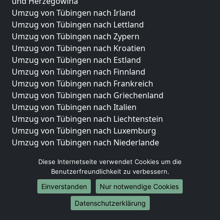
und Herzegowina
Umzug von Tübingen nach Irland
Umzug von Tübingen nach Lettland
Umzug von Tübingen nach Zypern
Umzug von Tübingen nach Kroatien
Umzug von Tübingen nach Estland
Umzug von Tübingen nach Finnland
Umzug von Tübingen nach Frankreich
Umzug von Tübingen nach Griechenland
Umzug von Tübingen nach Italien
Umzug von Tübingen nach Liechtenstein
Umzug von Tübingen nach Luxemburg
Umzug von Tübingen nach Niederlande
Umzug von Tübingen nach Norwegen
Diese Internetseite verwendet Cookies um die
Umzüge-Deutschlandweit
Benutzerfreundlichkeit zu verbessern.
Einverstanden
Nur notwendige Cookies
Umzug von Tübingen nach Berlin
Umzug von Tübingen nach Hamburg
Datenschutzerklärung
Umzug von Tübingen nach München