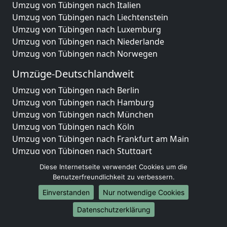
Umzug von Tübingen nach Italien
Umzug von Tübingen nach Liechtenstein
Umzug von Tübingen nach Luxemburg
Umzug von Tübingen nach Niederlande
Umzug von Tübingen nach Norwegen
Umzüge-Deutschlandweit
Umzug von Tübingen nach Berlin
Umzug von Tübingen nach Hamburg
Umzug von Tübingen nach München
Umzug von Tübingen nach Köln
Umzug von Tübingen nach Frankfurt am Main
Umzug von Tübingen nach Stuttgart
Umzug von Tübingen nach Düsseldorf
Diese Internetseite verwendet Cookies um die
Umzug von Tübingen nach Leipzig
Benutzerfreundlichkeit zu verbessern.
Umzug von Tübingen nach Dortmund
Einverstanden
Nur notwendige Cookies
Umzug von Tübingen nach Essen
Datenschutzerklärung
Umzug von Tübingen nach Bremen
Umzug von Tübingen nach Dresden