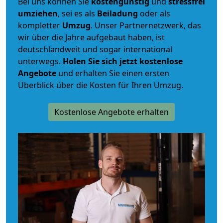
Bei uns können Sie
kostengünstig
und
stressfrei
umziehen
, sei es als
Beiladung
oder als
kompletter
Umzug
. Unser Partnernetzwerk, das
wir über die Jahre aufgebaut haben, ist
deutschlandweit und sogar international
unterwegs.
Holen Sie sich jetzt kostenlose
Angebote
und erhalten Sie einen ersten
Überblick über die Kosten für Ihren Umzug.
Kostenlose Angebote erhalten