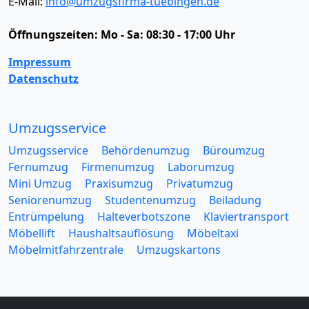
E-Mail:
info@umzugsfirma-tuebingen.de
Öffnungszeiten:
Mo - Sa: 08:30 - 17:00 Uhr
Impressum
Datenschutz
Umzugsservice
Umzugsservice
Behördenumzug
Büroumzug
Fernumzug
Firmenumzug
Laborumzug
Mini Umzug
Praxisumzug
Privatumzug
Seniorenumzug
Studentenumzug
Beiladung
Entrümpelung
Halteverbotszone
Klaviertransport
Möbellift
Haushaltsauflösung
Möbeltaxi
Möbelmitfahrzentrale
Umzugskartons