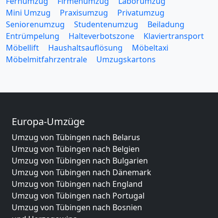
Fernumzug
Firmenumzug
Laborumzug
Mini Umzug
Praxisumzug
Privatumzug
Seniorenumzug
Studentenumzug
Beiladung
Entrümpelung
Halteverbotszone
Klaviertransport
Möbellift
Haushaltsauflösung
Möbeltaxi
Möbelmitfahrzentrale
Umzugskartons
Europa-Umzüge
Umzug von Tübingen nach Belarus
Umzug von Tübingen nach Belgien
Umzug von Tübingen nach Bulgarien
Umzug von Tübingen nach Dänemark
Umzug von Tübingen nach England
Umzug von Tübingen nach Portugal
Umzug von Tübingen nach Bosnien