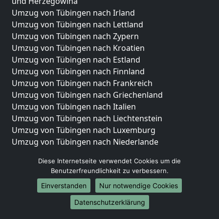
und Herzegowina
Umzug von Tübingen nach Irland
Umzug von Tübingen nach Lettland
Umzug von Tübingen nach Zypern
Umzug von Tübingen nach Kroatien
Umzug von Tübingen nach Estland
Umzug von Tübingen nach Finnland
Umzug von Tübingen nach Frankreich
Umzug von Tübingen nach Griechenland
Umzug von Tübingen nach Italien
Umzug von Tübingen nach Liechtenstein
Umzug von Tübingen nach Luxemburg
Umzug von Tübingen nach Niederlande
Umzug von Tübingen nach Norwegen
Diese Internetseite verwendet Cookies um die
Umzüge-Deutschlandweit
Benutzerfreundlichkeit zu verbessern.
Einverstanden
Nur notwendige Cookies
Umzug von Tübingen nach Berlin
Umzug von Tübingen nach Hamburg
Datenschutzerklärung
Umzug von Tübingen nach München