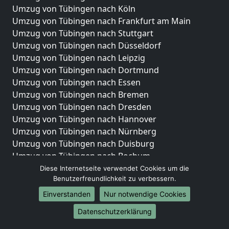
Umzug von Tübingen nach Köln
Umzug von Tübingen nach Frankfurt am Main
Umzug von Tübingen nach Stuttgart
Umzug von Tübingen nach Düsseldorf
Umzug von Tübingen nach Leipzig
Umzug von Tübingen nach Dortmund
Umzug von Tübingen nach Essen
Umzug von Tübingen nach Bremen
Umzug von Tübingen nach Dresden
Umzug von Tübingen nach Hannover
Umzug von Tübingen nach Nürnberg
Umzug von Tübingen nach Duisburg
Umzug von Tübingen nach Bochum
Umzug von Tübingen nach Wuppertal
Diese Internetseite verwendet Cookies um die
Benutzerfreundlichkeit zu verbessern.
Umzug von Tübingen nach Bielefeld
Umzug von Tübingen nach Bonn
Einverstanden
Nur notwendige Cookies
Umzug von Tübingen nach Münster
Datenschutzerklärung
Internationale-Umzüge