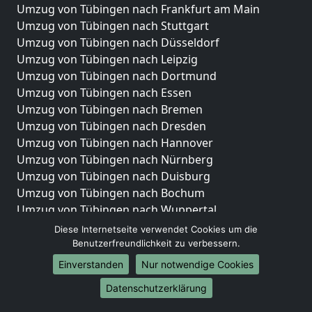
Umzug von Tübingen nach Frankfurt am Main
Umzug von Tübingen nach Stuttgart
Umzug von Tübingen nach Düsseldorf
Umzug von Tübingen nach Leipzig
Umzug von Tübingen nach Dortmund
Umzug von Tübingen nach Essen
Umzug von Tübingen nach Bremen
Umzug von Tübingen nach Dresden
Umzug von Tübingen nach Hannover
Umzug von Tübingen nach Nürnberg
Umzug von Tübingen nach Duisburg
Umzug von Tübingen nach Bochum
Umzug von Tübingen nach Wuppertal
Umzug von Tübingen nach Bielefeld
Diese Internetseite verwendet Cookies um die
Umzug von Tübingen nach Bonn
Benutzerfreundlichkeit zu verbessern.
Umzug von Tübingen nach Münster
Einverstanden
Nur notwendige Cookies
Internationale-Umzüge
Datenschutzerklärung
Umzug von Tübingen nach Brasilien