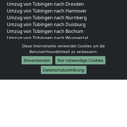
Umzug von Tübingen nach Dresden
Umzug von Tübingen nach Hannover
Umzug von Tübingen nach Nürnberg
Umzug von Tübingen nach Duisburg
Umzug von Tübingen nach Bochum
Umzug von Tübingen nach Wuppertal
Umzug von Tübingen nach Bielefeld
Diese Internetseite verwendet Cookies um die
Umzug von Tübingen nach Bonn
Benutzerfreundlichkeit zu verbessern.
Umzug von Tübingen nach Münster
Einverstanden
Nur notwendige Cookies
Internationale-Umzüge
Datenschutzerklärung
Umzug von Tübingen nach Brasilien
Umzug von Tübingen nach Brunei Darussalam
Umzug von Tübingen nach Burkina Faso
Umzug von Tübingen nach Burundi
Umzug von Tübingen nach Chile
Umzug von Tübingen nach China
Umzug von Tübingen nach Cookinseln
Umzug von Tübingen nach Costa Rica