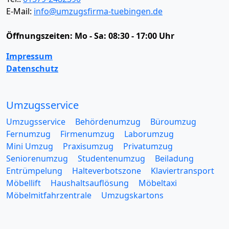
E-Mail:
info@umzugsfirma-tuebingen.de
Öffnungszeiten:
Mo - Sa: 08:30 - 17:00 Uhr
Impressum
Datenschutz
Umzugsservice
Umzugsservice
Behördenumzug
Büroumzug
Fernumzug
Firmenumzug
Laborumzug
Mini Umzug
Praxisumzug
Privatumzug
Seniorenumzug
Studentenumzug
Beiladung
Entrümpelung
Halteverbotszone
Klaviertransport
Möbellift
Haushaltsauflösung
Möbeltaxi
Möbelmitfahrzentrale
Umzugskartons