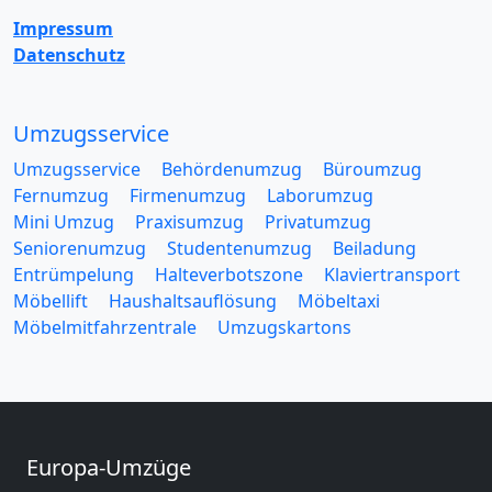
Impressum
Datenschutz
Umzugsservice
Umzugsservice
Behördenumzug
Büroumzug
Fernumzug
Firmenumzug
Laborumzug
Mini Umzug
Praxisumzug
Privatumzug
Seniorenumzug
Studentenumzug
Beiladung
Entrümpelung
Halteverbotszone
Klaviertransport
Möbellift
Haushaltsauflösung
Möbeltaxi
Möbelmitfahrzentrale
Umzugskartons
Europa-Umzüge