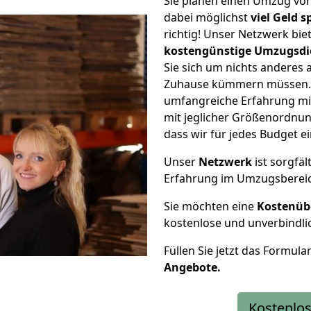
Sie planen einen Umzug vo
dabei möglichst
viel Geld 
richtig! Unser Netzwerk bi
kostengünstige Umzugsdi
Sie sich um nichts anderes 
Zuhause kümmern müssen. W
umfangreiche Erfahrung m
mit jeglicher Größenordnun
dass wir für jedes Budget 
Unser
Netzwerk
ist sorgfäl
Erfahrung im Umzugsberei
Sie möchten eine
Kostenüb
kostenlose und unverbindli
Füllen Sie jetzt das Formula
Angebote.
Kostenlos