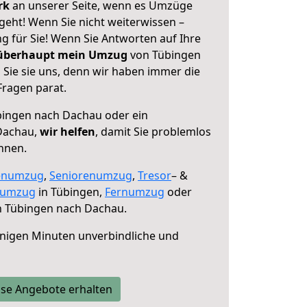
erk
an unserer Seite, wenn es Umzüge
eht! Wenn Sie nicht weiterwissen –
ng für Sie! Wenn Sie Antworten auf Ihre
 überhaupt mein Umzug
von Tübingen
Sie sie uns, denn wir haben immer die
Fragen parat.
ingen nach Dachau oder ein
Dachau,
wir helfen
, damit Sie problemlos
nnen.
enumzug
,
Seniorenumzug
,
Tresor
– &
numzug
in Tübingen,
Fernumzug
oder
 Tübingen nach Dachau.
nigen Minuten unverbindliche und
se Angebote erhalten