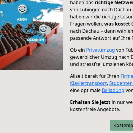
haben das
richtige Netzw
von Tübingen nach Dachau g
haben wir die richtige Lösu
Fragen wollen,
was kostet
nach Dachau – dann wählen 
passende Antwort auf Ihre 
Ob ein
Privatumzug
von Tüb
gewerblicher Umzug nach 
und stressfrei umziehen kö
Allzeit bereit für Ihren
Firm
Klaviertransport
,
Studente
eine optimale
Beiladung
von
Erhalten Sie jetzt
in nur we
kostenfreie Angebote.
Kostenlo