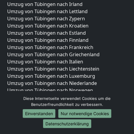
Umzug von Tübingen nach Irland
Umzug von Tübingen nach Lettland
Umzug von Tübingen nach Zypern
Umzug von Tübingen nach Kroatien
Umzug von Tübingen nach Estland
Umzug von Tübingen nach Finnland
Umzug von Tübingen nach Frankreich
Umzug von Tübingen nach Griechenland
Umzug von Tübingen nach Italien
Umzug von Tübingen nach Liechtenstein
Umzug von Tübingen nach Luxemburg
Umzug von Tübingen nach Niederlande
Umzug von Tübingen nach Norwegen
Diese Internetseite verwendet Cookies um die
Umzüge-Deutschlandweit
Benutzerfreundlichkeit zu verbessern.
Umzug von Tübingen nach Berlin
Einverstanden
Nur notwendige Cookies
Umzug von Tübingen nach Hamburg
Datenschutzerklärung
Umzug von Tübingen nach München
Umzug von Tübingen nach Köln