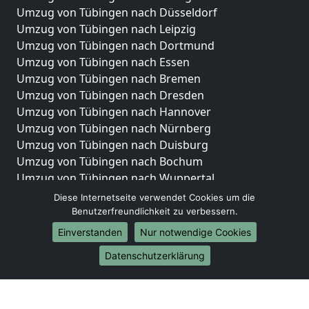
Umzug von Tübingen nach Düsseldorf
Umzug von Tübingen nach Leipzig
Umzug von Tübingen nach Dortmund
Umzug von Tübingen nach Essen
Umzug von Tübingen nach Bremen
Umzug von Tübingen nach Dresden
Umzug von Tübingen nach Hannover
Umzug von Tübingen nach Nürnberg
Umzug von Tübingen nach Duisburg
Umzug von Tübingen nach Bochum
Umzug von Tübingen nach Wuppertal
Umzug von Tübingen nach Bielefeld
Diese Internetseite verwendet Cookies um die
Umzug von Tübingen nach Bonn
Benutzerfreundlichkeit zu verbessern.
Umzug von Tübingen nach Münster
Einverstanden
Nur notwendige Cookies
Internationale-Umzüge
Datenschutzerklärung
Umzug von Tübingen nach Brasilien
Umzug von Tübingen nach Brunei Darussalam