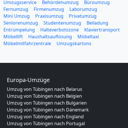
Umzugsservice
Behördenumzug
Büroumzug
Fernumzug
Firmenumzug
Laborumzug
Mini Umzug
Praxisumzug
Privatumzug
Seniorenumzug
Studentenumzug
Beiladung
Entrümpelung
Halteverbotszone
Klaviertransport
Möbellift
Haushaltsauflösung
Möbeltaxi
Möbelmitfahrzentrale
Umzugskartons
Europa-Umzüge
Umzug von Tübingen nach Belarus
Umzug von Tübingen nach Belgien
Umzug von Tübingen nach Bulgarien
Umzug von Tübingen nach Dänemark
Umzug von Tübingen nach England
Umzug von Tübingen nach Portugal