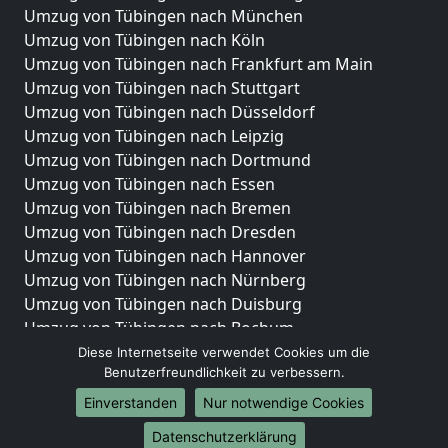
Umzug von Tübingen nach München
Umzug von Tübingen nach Köln
Umzug von Tübingen nach Frankfurt am Main
Umzug von Tübingen nach Stuttgart
Umzug von Tübingen nach Düsseldorf
Umzug von Tübingen nach Leipzig
Umzug von Tübingen nach Dortmund
Umzug von Tübingen nach Essen
Umzug von Tübingen nach Bremen
Umzug von Tübingen nach Dresden
Umzug von Tübingen nach Hannover
Umzug von Tübingen nach Nürnberg
Umzug von Tübingen nach Duisburg
Umzug von Tübingen nach Bochum
Umzug von Tübingen nach Wuppertal
Diese Internetseite verwendet Cookies um die
Benutzerfreundlichkeit zu verbessern.
Umzug von Tübingen nach Bielefeld
Umzug von Tübingen nach Bonn
Einverstanden
Nur notwendige Cookies
Umzug von Tübingen nach Münster
Datenschutzerklärung