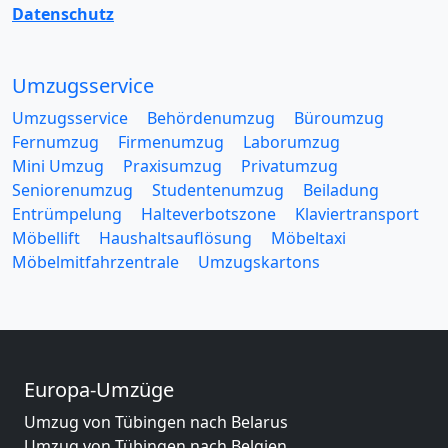
Datenschutz
Umzugsservice
Umzugsservice
Behördenumzug
Büroumzug
Fernumzug
Firmenumzug
Laborumzug
Mini Umzug
Praxisumzug
Privatumzug
Seniorenumzug
Studentenumzug
Beiladung
Entrümpelung
Halteverbotszone
Klaviertransport
Möbellift
Haushaltsauflösung
Möbeltaxi
Möbelmitfahrzentrale
Umzugskartons
Europa-Umzüge
Umzug von Tübingen nach Belarus
Umzug von Tübingen nach Belgien