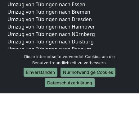
Umzug von Tübingen nach Essen
Umzug von Tübingen nach Bremen
Umzug von Tübingen nach Dresden
Umzug von Tübingen nach Hannover
Umzug von Tübingen nach Nürnberg
Umzug von Tübingen nach Duisburg
Umzug von Tübingen nach Bochum
Umzug von Tübingen nach Wuppertal
Diese Internetseite verwendet Cookies um die
Benutzerfreundlichkeit zu verbessern.
Umzug von Tübingen nach Bielefeld
Umzug von Tübingen nach Bonn
Einverstanden
Nur notwendige Cookies
Umzug von Tübingen nach Münster
Datenschutzerklärung
Internationale-Umzüge
Umzug von Tübingen nach Brasilien
Umzug von Tübingen nach Brunei Darussalam
Umzug von Tübingen nach Burkina Faso
Umzug von Tübingen nach Burundi
Umzug von Tübingen nach Chile
Umzug von Tübingen nach China