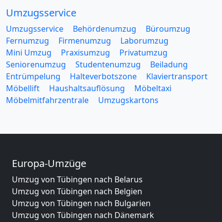
Umzugsservice
Umzugsservice
Behördenumzug
Büroumzug
Fernumzug
Firmenumzug
Laborumzug
Mini Umzug
Praxisumzug
Privatumzug
Seniorenumzug
Studentenumzug
Beiladung
Entrümpelung
Halteverbotszone
Klaviertransport
Möbellift
Haushaltsauflösung
Möbeltaxi
Möbelmitfahrzentrale
Umzugskartons
Europa-Umzüge
Umzug von Tübingen nach Belarus
Umzug von Tübingen nach Belgien
Umzug von Tübingen nach Bulgarien
Umzug von Tübingen nach Dänemark