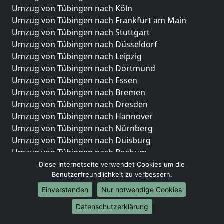
Umzug von Tübingen nach Köln
Umzug von Tübingen nach Frankfurt am Main
Umzug von Tübingen nach Stuttgart
Umzug von Tübingen nach Düsseldorf
Umzug von Tübingen nach Leipzig
Umzug von Tübingen nach Dortmund
Umzug von Tübingen nach Essen
Umzug von Tübingen nach Bremen
Umzug von Tübingen nach Dresden
Umzug von Tübingen nach Hannover
Umzug von Tübingen nach Nürnberg
Umzug von Tübingen nach Duisburg
Umzug von Tübingen nach Bochum
Umzug von Tübingen nach Wuppertal
Diese Internetseite verwendet Cookies um die
Benutzerfreundlichkeit zu verbessern.
Umzug von Tübingen nach Bielefeld
Umzug von Tübingen nach Bonn
Einverstanden
Nur notwendige Cookies
Umzug von Tübingen nach Münster
Datenschutzerklärung
Internationale-Umzüge