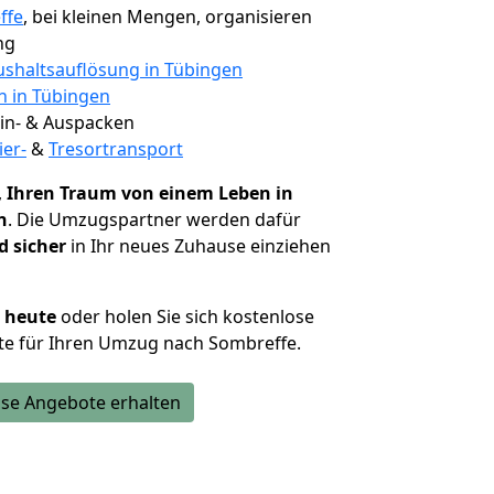
ffe
, bei kleinen Mengen, organisieren
ng
shaltsauflösung in Tübingen
n in Tübingen
 Ein- & Auspacken
ier-
&
Tresortransport
,
Ihren Traum von einem Leben in
n
. Die Umzugspartner werden dafür
d sicher
in Ihr neues Zuhause einziehen
h heute
oder holen Sie sich kostenlose
te für Ihren Umzug nach Sombreffe.
se Angebote erhalten