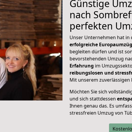
Günstige Umz
nach Sombreff
perfekten Um
Unser Unternehmen hat in
erfolgreiche Europaumzü
begleiten dürfen und ist so
bevorstehenden Umzug nac
Erfahrung
im Umzugssektor
reibungslosen und stress
Mit unserem zuverlässigen 
Möchten Sie sich vollständ
und sich stattdessen
entsp
Ihnen genau das. Es umfasst 
stressfreien Umzug von Tü
Kostenlo