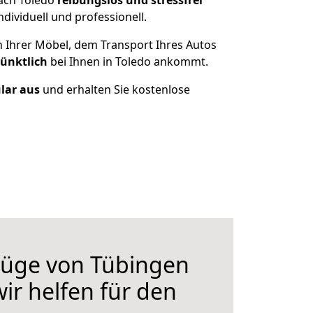
ach Toledo
reibungslos und stressfrei
ividuell und professionell.
n Ihrer Möbel, dem Transport Ihres Autos
pünktlich
bei Ihnen in Toledo ankommt.
ular aus
und erhalten Sie kostenlose
üge von Tübingen
ir helfen für den