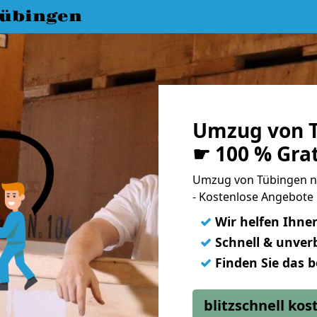
übingen
Umzug von T
☛ 100 % Gra
Umzug von Tübingen n
- Kostenlose Angebote 
✓
Wir helfen Ihne
✓
Schnell & unverb
✓
Finden Sie das 
blitzschnell ko