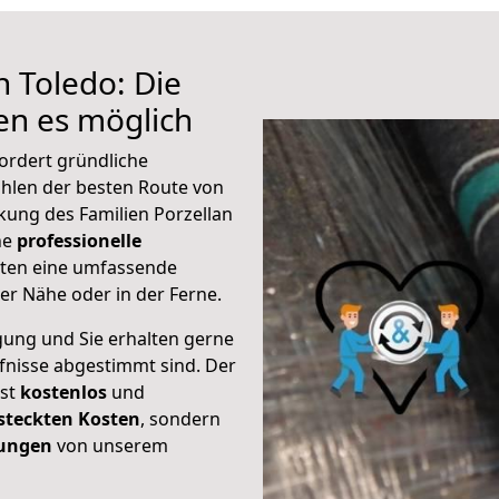
h Toledo: Die
n es möglich
ordert gründliche
hlen der besten Route von
kung des Familien Porzellan
ine
professionelle
eten eine umfassende
er Nähe oder in der Ferne.
gung und Sie erhalten gerne
rfnisse abgestimmt sind. Der
ist
kostenlos
und
steckten Kosten
, sondern
tungen
von unserem