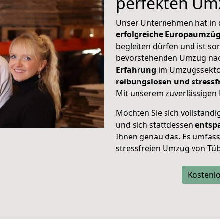
perfekten Um
Unser Unternehmen hat in
erfolgreiche Europaumzü
begleiten dürfen und ist so
bevorstehenden Umzug nac
Erfahrung
im Umzugssektor
reibungslosen und stress
Mit unserem zuverlässigen 
Möchten Sie sich vollständ
und sich stattdessen
entsp
Ihnen genau das. Es umfasst 
stressfreien Umzug von Tüb
Kostenlo