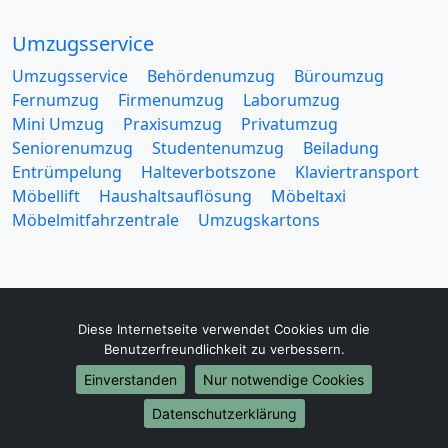
Umzugsservice
Umzugsservice
Behördenumzug
Büroumzug
Fernumzug
Firmenumzug
Laborumzug
Mini Umzug
Praxisumzug
Privatumzug
Seniorenumzug
Studentenumzug
Beiladung
Entrümpelung
Halteverbotszone
Klaviertransport
Möbellift
Haushaltsauflösung
Möbeltaxi
Möbelmitfahrzentrale
Umzugskartons
Diese Internetseite verwendet Cookies um die
Europa-Umzüge
Benutzerfreundlichkeit zu verbessern.
Umzug von Tübingen nach Belarus
Einverstanden
Nur notwendige Cookies
Umzug von Tübingen nach Belgien
Datenschutzerklärung
Umzug von Tübingen nach Bulgarien