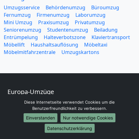
Umzugsservice
Behördenumzug
Büroumzug
Fernumzug
Firmenumzug
Laborumzug
Mini Umzug
Praxisumzug
Privatumzug
Seniorenumzug
Studentenumzug
Beiladung
Entrümpelung
Halteverbotszone
Klaviertransport
Möbellift
Haushaltsauflösung
Möbeltaxi
Möbelmitfahrzentrale
Umzugskartons
Europa-Umzüge
Umzug von Tübingen nach Belarus
Diese Internetseite verwendet Cookies um die
Benutzerfreundlichkeit zu verbessern.
Umzug von Tübingen nach Belgien
Umzug von Tübingen nach Bulgarien
Einverstanden
Nur notwendige Cookies
Umzug von Tübingen nach Dänemark
Datenschutzerklärung
Umzug von Tübingen nach England