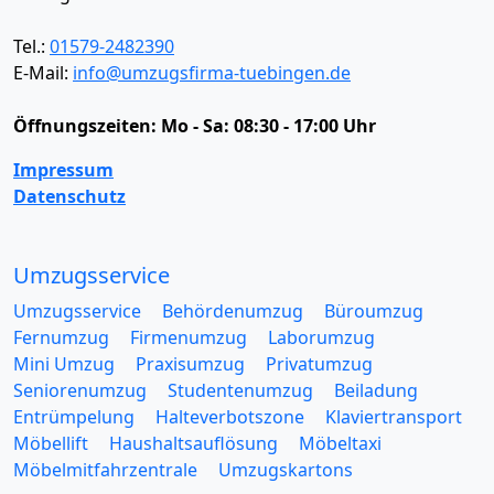
Tel.:
01579-2482390
E-Mail:
info@umzugsfirma-tuebingen.de
Öffnungszeiten:
Mo - Sa: 08:30 - 17:00 Uhr
Impressum
Datenschutz
Umzugsservice
Umzugsservice
Behördenumzug
Büroumzug
Fernumzug
Firmenumzug
Laborumzug
Mini Umzug
Praxisumzug
Privatumzug
Seniorenumzug
Studentenumzug
Beiladung
Entrümpelung
Halteverbotszone
Klaviertransport
Möbellift
Haushaltsauflösung
Möbeltaxi
Möbelmitfahrzentrale
Umzugskartons