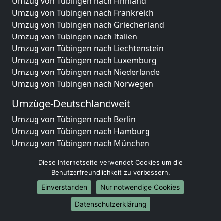
Umzug von Tübingen nach Finnland
Umzug von Tübingen nach Frankreich
Umzug von Tübingen nach Griechenland
Umzug von Tübingen nach Italien
Umzug von Tübingen nach Liechtenstein
Umzug von Tübingen nach Luxemburg
Umzug von Tübingen nach Niederlande
Umzug von Tübingen nach Norwegen
Umzüge-Deutschlandweit
Umzug von Tübingen nach Berlin
Umzug von Tübingen nach Hamburg
Umzug von Tübingen nach München
Umzug von Tübingen nach Köln
Diese Internetseite verwendet Cookies um die
Umzug von Tübingen nach Frankfurt am Main
Benutzerfreundlichkeit zu verbessern.
Umzug von Tübingen nach Stuttgart
Einverstanden
Nur notwendige Cookies
Umzug von Tübingen nach Düsseldorf
Umzug von Tübingen nach Leipzig
Datenschutzerklärung
Umzug von Tübingen nach Dortmund