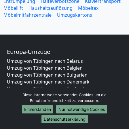
Entrümpelung
Halteverbotszone
Klaviertransport
Möbellift
Haushaltsauflösung
Möbeltaxi
Möbelmitfahrzentrale
Umzugskartons
Europa-Umzüge
Umzug von Tübingen nach Belarus
Umzug von Tübingen nach Belgien
Umzug von Tübingen nach Bulgarien
Umzug von Tübingen nach Dänemark
Umzug von Tübingen nach England
Diese Internetseite verwendet Cookies um die
Umzug von Tübingen nach Portugal
Benutzerfreundlichkeit zu verbessern.
Umzug von Tübingen nach Bosnien
und Herzegowina
Einverstanden
Nur notwendige Cookies
Umzug von Tübingen nach Irland
Datenschutzerklärung
Umzug von Tübingen nach Lettland