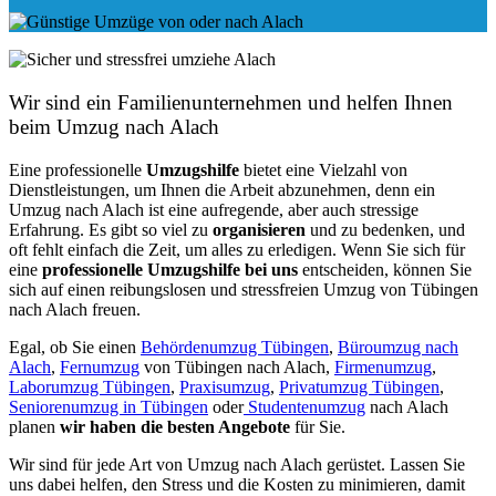
Wir sind ein Familienunternehmen und helfen Ihnen
beim Umzug nach Alach
Eine professionelle
Umzugshilfe
bietet eine Vielzahl von
Dienstleistungen, um Ihnen die Arbeit abzunehmen, denn ein
Umzug nach Alach ist eine aufregende, aber auch stressige
Erfahrung. Es gibt so viel zu
organisieren
und zu bedenken, und
oft fehlt einfach die Zeit, um alles zu erledigen. Wenn Sie sich für
eine
professionelle Umzugshilfe bei uns
entscheiden, können Sie
sich auf einen reibungslosen und stressfreien Umzug von Tübingen
nach Alach freuen.
Egal, ob Sie einen
Behördenumzug Tübingen
,
Büroumzug nach
Alach
,
Fernumzug
von Tübingen nach Alach,
Firmenumzug
,
Laborumzug Tübingen
,
Praxisumzug
,
Privatumzug Tübingen
,
Seniorenumzug in Tübingen
oder
Studentenumzug
nach Alach
planen
wir haben die besten Angebote
für Sie.
Wir sind für jede Art von Umzug nach Alach gerüstet. Lassen Sie
uns dabei helfen, den Stress und die Kosten zu minimieren, damit