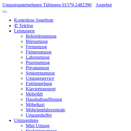
Umzugsunternehmen Tübingen
01579-2482390
Angebot
Kostenlose Angebote
✆ Telefon
Leistungen
Behördenumzug
Büroumzug
Fernumzug
Firmenumzug
Laborumzug
Praxisumzug
Privatumzug
Seniorenumzug
Umzugsservice
Entrümpelung
Klaviertransport
Möbellift
Haushaltsauflösung
Möbeltaxi
Möbelmitfahrzentrale
Umzugshelfer
Umzugstipps
Mini Umzug
Studentenumzug