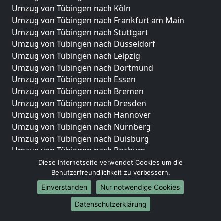
Umzug von Tübingen nach Köln
Umzug von Tübingen nach Frankfurt am Main
Umzug von Tübingen nach Stuttgart
Umzug von Tübingen nach Düsseldorf
Umzug von Tübingen nach Leipzig
Umzug von Tübingen nach Dortmund
Umzug von Tübingen nach Essen
Umzug von Tübingen nach Bremen
Umzug von Tübingen nach Dresden
Umzug von Tübingen nach Hannover
Umzug von Tübingen nach Nürnberg
Umzug von Tübingen nach Duisburg
Umzug von Tübingen nach Bochum
Umzug von Tübingen nach Wuppertal
Diese Internetseite verwendet Cookies um die
Benutzerfreundlichkeit zu verbessern.
Umzug von Tübingen nach Bielefeld
Umzug von Tübingen nach Bonn
Einverstanden
Nur notwendige Cookies
Umzug von Tübingen nach Münster
Datenschutzerklärung
Internationale-Umzüge