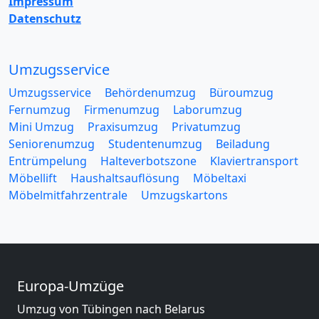
Impressum
Datenschutz
Umzugsservice
Umzugsservice
Behördenumzug
Büroumzug
Fernumzug
Firmenumzug
Laborumzug
Mini Umzug
Praxisumzug
Privatumzug
Seniorenumzug
Studentenumzug
Beiladung
Entrümpelung
Halteverbotszone
Klaviertransport
Möbellift
Haushaltsauflösung
Möbeltaxi
Möbelmitfahrzentrale
Umzugskartons
Europa-Umzüge
Umzug von Tübingen nach Belarus