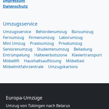
Impressum
Datenschutz
Umzugsservice
Umzugsservice
Behördenumzug
Büroumzug
Fernumzug
Firmenumzug
Laborumzug
Mini Umzug
Praxisumzug
Privatumzug
Seniorenumzug
Studentenumzug
Beiladung
Entrümpelung
Halteverbotszone
Klaviertransport
Möbellift
Haushaltsauflösung
Möbeltaxi
Möbelmitfahrzentrale
Umzugskartons
Europa-Umzüge
Umzug von Tübingen nach Belarus