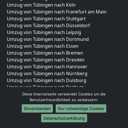
Umzug von Tübingen nach Köln
Umzug von Tübingen nach Frankfurt am Main
Umzug von Tübingen nach Stuttgart
Umzug von Tübingen nach Düsseldorf
Umzug von Tübingen nach Leipzig
Umzug von Tübingen nach Dortmund
Umzug von Tübingen nach Essen
Umzug von Tübingen nach Bremen
Umzug von Tübingen nach Dresden
Umzug von Tübingen nach Hannover
Umzug von Tübingen nach Nürnberg
Umzug von Tübingen nach Duisburg
Umzug von Tübingen nach Bochum
Umzug von Tübingen nach Wuppertal
Diese Internetseite verwendet Cookies um die
Benutzerfreundlichkeit zu verbessern.
Umzug von Tübingen nach Bielefeld
Umzug von Tübingen nach Bonn
Einverstanden
Nur notwendige Cookies
Umzug von Tübingen nach Münster
Datenschutzerklärung
Internationale-Umzüge