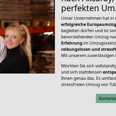
perfekten Um
Unser Unternehmen hat in
erfolgreiche Europaumzü
begleiten dürfen und ist so
bevorstehenden Umzug nac
Erfahrung
im Umzugssektor
reibungslosen und stress
Mit unserem zuverlässigen 
Möchten Sie sich vollständ
und sich stattdessen
entsp
Ihnen genau das. Es umfasst 
stressfreien Umzug von Tüb
Kostenlo