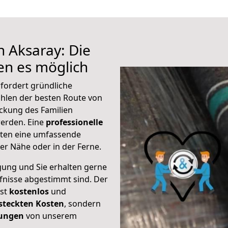
h Aksaray: Die
n es möglich
fordert gründliche
hlen der besten Route von
ckung des Familien
 werden. Eine
professionelle
eten eine umfassende
er Nähe oder in der Ferne.
gung und Sie erhalten gerne
rfnisse abgestimmt sind. Der
ist
kostenlos
und
steckten Kosten
, sondern
tungen
von unserem