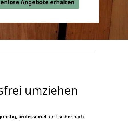
stenlose Angebote erhalten
frei umziehen
günstig
,
professionell
und
sicher
nach