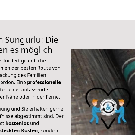
h Sungurlu: Die
n es möglich
erfordert gründliche
hlen der besten Route von
packung des Familien
 werden. Eine
professionelle
eten eine umfassende
er Nähe oder in der Ferne.
gung und Sie erhalten gerne
rfnisse abgestimmt sind. Der
ist
kostenlos
und
steckten Kosten
, sondern