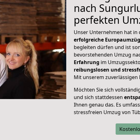
nach Sungurlu
perfekten Um
Unser Unternehmen hat in
erfolgreiche Europaumzü
begleiten dürfen und ist so
bevorstehenden Umzug nac
Erfahrung
im Umzugssektor
reibungslosen und stress
Mit unserem zuverlässigen 
Möchten Sie sich vollständ
und sich stattdessen
entsp
Ihnen genau das. Es umfasst 
stressfreien Umzug von Tü
Kostenlo