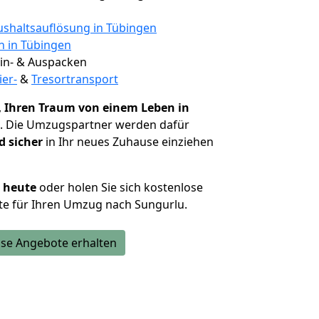
shaltsauflösung in Tübingen
n in Tübingen
 Ein- & Auspacken
ier-
&
Tresortransport
,
Ihren Traum von einem Leben in
. Die Umzugspartner werden dafür
d sicher
in Ihr neues Zuhause einziehen
h heute
oder holen Sie sich kostenlose
te für Ihren Umzug nach Sungurlu.
se Angebote erhalten